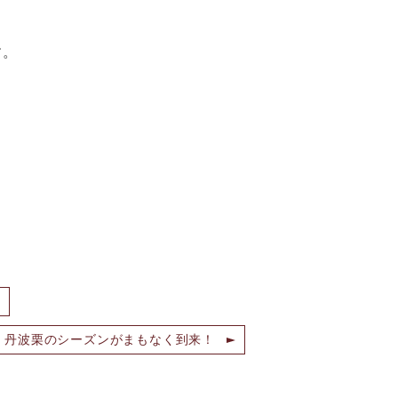
す。
】丹波栗のシーズンがまもなく到来！